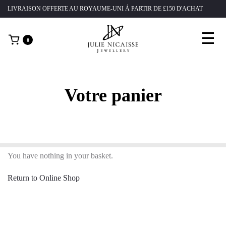
LIVRAISON OFFERTE AU ROYAUME-UNI Á PARTIR DE £150 D'ACHAT
X CLOSE
☰
0
FRANÇAIS
ACCUEIL
Votre panier
BOUTIQUE
NOTRE HISTOIRE
SUR MESURE
ÉTHIQUES
You have nothing in your basket.
JOURNAL
Return to Online Shop